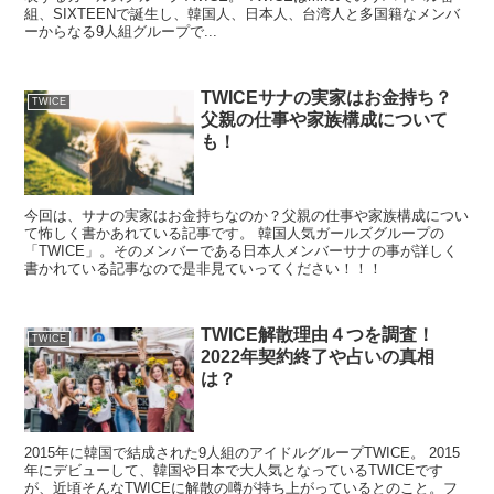
組、SIXTEENで誕生し、韓国人、日本人、台湾人と多国籍なメンバ
ーからなる9人組グループで...
TWICEサナの実家はお金持ち？
TWICE
父親の仕事や家族構成について
も！
今回は、サナの実家はお金持ちなのか？父親の仕事や家族構成につい
て怖しく書かあれている記事です。 韓国人気ガールズグループの
「TWICE」。そのメンバーである日本人メンバーサナの事が詳しく
書かれている記事なので是非見ていってください！！！
TWICE解散理由４つを調査！
TWICE
2022年契約終了や占いの真相
は？
2015年に韓国で結成された9人組のアイドルグループTWICE。 2015
年にデビューして、韓国や日本で大人気となっているTWICEです
が、近頃そんなTWICEに解散の噂が持ち上がっているとのこと。フ