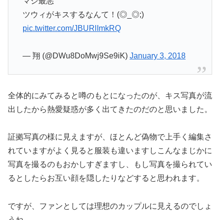
マジ最悪
ツウィがキスするなんて！(◎_◎;)
pic.twitter.com/JBURlImkRQ
— 翔 (@DWu8DoMwj9Se9iK)
January 3, 2018
全体的にみてみると噂のもとになったのが、キス写真が流
出したから熱愛疑惑が多く出てきたのだのと思いました。
証拠写真の様に見えますが、ほとんど偽物で上手く編集さ
れていますがよく見ると服装も違いますしこんなまじかに
写真を撮るのもおかしすぎますし、もし写真を撮られてい
るとしたらお互い顔を隠したりなどすると思われます。
ですが、ファンとしては理想のカップルに見えるのでしょ
うね。