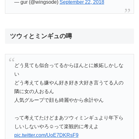
— gur (@wingsode)
September 22, 2018
ツウィとミンギュの噂
どう見ても似合ってるからほんとに嫉妬しかしな
い
どう考えても嫌やん好き好き大好き言うてる人の
隣に女の人おるん
人気グループで顔も綺麗やから余計やん
って考えてたけどまあツウィミンギュより年下ら
しいしないやろ☺️って楽観的に考えよ
pic.twitter.com/UoE7DKRsF9