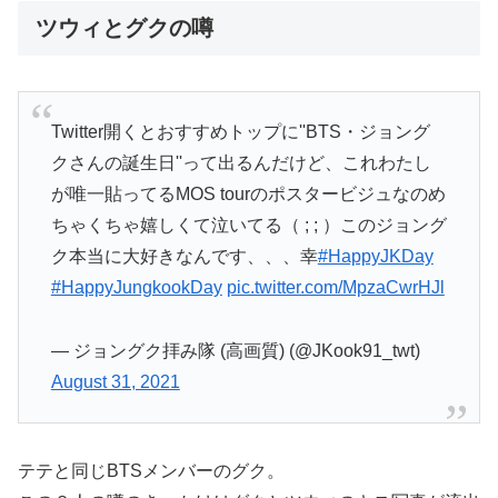
ツウィとグクの噂
Twitter開くとおすすめトップに''BTS・ジョング
クさんの誕生日''って出るんだけど、これわたし
が唯一貼ってるMOS tourのポスタービジュなのめ
ちゃくちゃ嬉しくて泣いてる（ ; ; ）このジョング
ク本当に大好きなんです、、、幸
#HappyJKDay
#HappyJungkookDay
pic.twitter.com/MpzaCwrHJl
— ジョングク拝み隊 (高画質) (@JKook91_twt)
August 31, 2021
テテと同じBTSメンバーのグク。